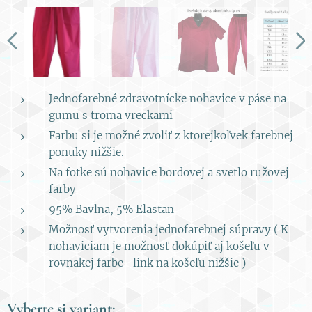
Jednofarebné zdravotnícke nohavice v páse na
gumu s troma vreckami
Farbu si je možné zvoliť z ktorejkoľvek farebnej
ponuky nižšie.
Na fotke sú nohavice bordovej a svetlo ružovej
farby
95% Bavlna, 5% Elastan
Možnosť vytvorenia jednofarebnej súpravy ( K
nohaviciam je možnosť dokúpiť aj košeľu v
rovnakej farbe -link na košeľu nižšie )
Vyberte si variant: