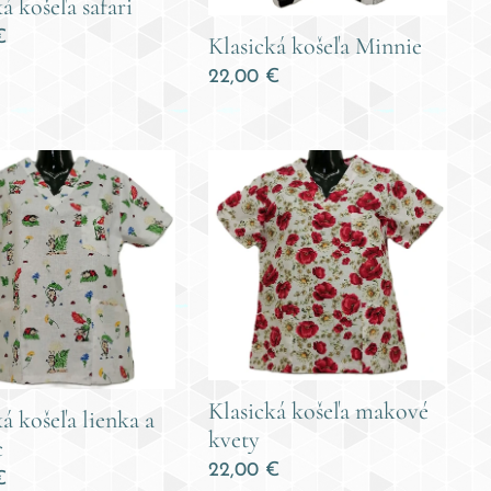
á košeľa safari
€
Klasická košeľa Minnie
22,00
€
Klasická košeľa makové
á košeľa lienka a
kvety
c
22,00
€
€