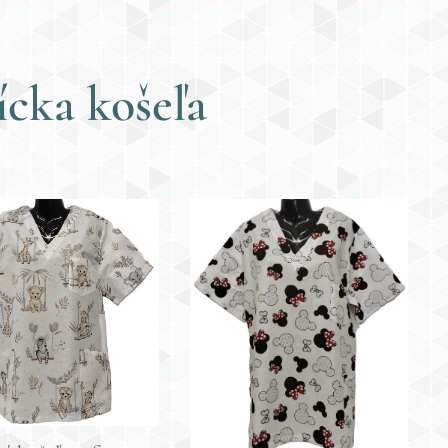
ícka
košeľa