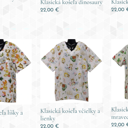
Klasick
Klasická košeľa dinosaury
22,00
22,00
€
Klasick
Klasická košeľa včielky a
ľa líšky a
mrave
lienky
22,00
22,00
€