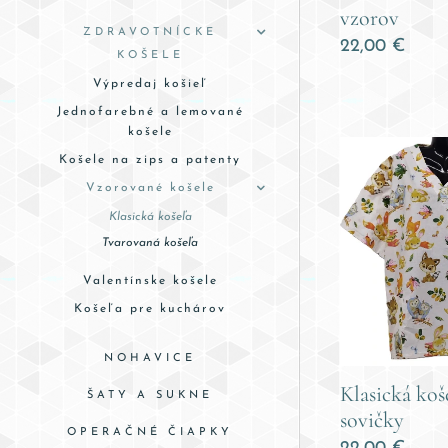
vzorov
ZDRAVOTNÍCKE
22,00
€
KOŠELE
Výpredaj košieľ
Jednofarebné a lemované
košele
Košele na zips a patenty
Vzorované košele
Klasická košeľa
Tvarovaná košeľa
Valentínske košele
Košeľa pre kuchárov
NOHAVICE
Klasická koše
ŠATY A SUKNE
sovičky
OPERAČNÉ ČIAPKY