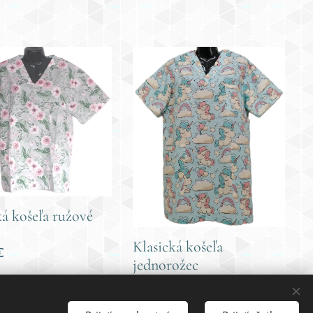
ká košeľa ružové
Klasická košeľa
€
jednorožec
22,00
€