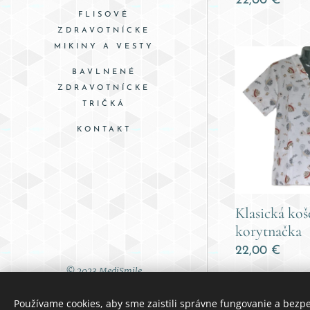
22,00
€
FLISOVÉ
ZDRAVOTNÍCKE
MIKINY A VESTY
BAVLNENÉ
ZDRAVOTNÍCKE
TRIČKÁ
KONTAKT
Klasická koš
korytnačka
22,00
€
© 2023 MediSmile
Obchodné podmien
ky
Používame cookies, aby sme zaistili správne fungovanie a bezp