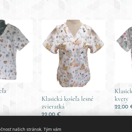
eľa
Klasic
Klasická košeľa lesné
kvety
zvieratká
22,00
22,00
€
ečnosť našich stránok. Tým vám