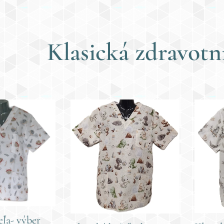
Klasická
zdravotn
eľa- výber