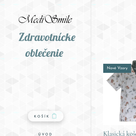
Zdravotnícke
oblečenie
Nové Vzory
KOŠÍK
Klasická koš
ÚVOD