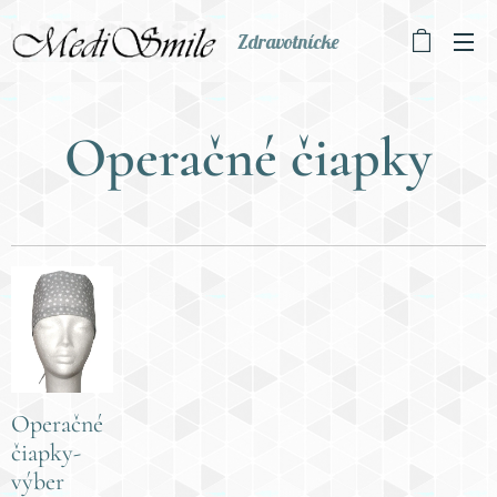
Zdravotnícke
oblečenie
Operačné čiapky
Operačné
čiapky-
výber