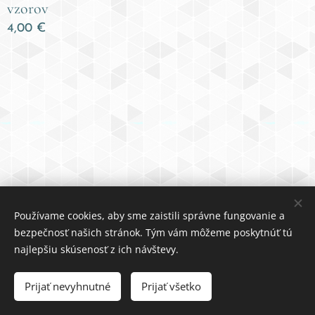
vzorov
4,00
€
Používame cookies, aby sme zaistili správne fungovanie a
bezpečnosť našich stránok. Tým vám môžeme poskytnúť tú
© 2023 MediSmile
najlepšiu skúsenosť z ich návštevy.
Obchodné podmien
ky
Cookies
Prijať nevyhnutné
Prijať všetko