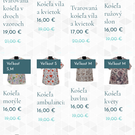
tvarovaná
Košeľa víla
Košeľa
Tvarovaná
košeľa v
a kvietok
ružový
košeľa víla
dvoch
slon
16,00
€
a kvietok
vzoroch
16,00
€
19,00
€
17,00
€
19,00
€
19,00
€
20,00
€
21,00
€
Veľkosť
Veľkosť S
Veľkosť M
Veľkosť M
S,M
Košeľa
Košeľa
Košeľa
Košeľa
bavlna
motýle
kvety
ambulancia
16,00
€
16,00
€
16,00
€
16,00
€
19,00
€
19,00
€
19,00
€
19,00
€