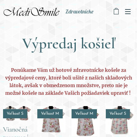
Zdravotnícke
oblečenie
Výpredaj košieľ
Ponúkame Vám už hotové zdravotnícke košele za
výpredajové ceny, ktoré boli ušité z našich skladových
látok, avšak v obmedzenom množstve, preto nie je
možné košele na základe Vašich požiadaviek upraviť !
Veľkosť S
Veľkosť M
Veľkosť M
Veľkosť S
Vianočná