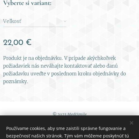
Vyberte si variant:
Veľkosť
22,00
€
Produkt je na objednávku. V prípade akýchkoľvek
požiadaviek nás neváhajte kontaktovať alebo danú
požiadavku uveďte v poslednom kroku objednávky do
poznámky.
© 2023 MediSmile
Používame cookies, aby sme zaistili správne fungovanie a
Obchodné podmien
ky
Cookies
bezpečnosť našich stránok. Tým vám môžeme poskytnúť tú