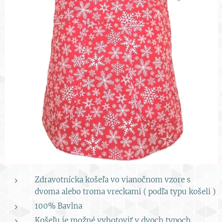
Zdravotnícka košeľa vo vianočnom vzore s
dvoma alebo troma vreckami ( podľa typu košeli )
100% Bavlna
Košeľu je možné vyhotoviť v dvoch typoch