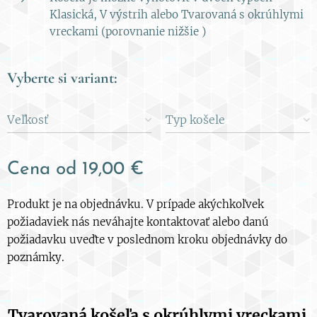
Klasická, V výstrih alebo Tvarovaná s okrúhlymi
vreckami (porovnanie nižšie )
Vyberte si variant:
Veľkosť
Typ košele
Cena od
19,00
€
Produkt je na objednávku. V prípade akýchkoľvek
požiadaviek nás neváhajte kontaktovať alebo danú
požiadavku uveďte v poslednom kroku objednávky do
poznámky.
Tvarovaná košeľa s okrúhlymi vreckami